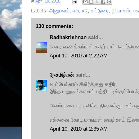
at
April 10, 2010
Labels:
அனுபவம்
,
ஈரோடு
,
கட்டுரை
,
தியாகம்
,
பச
130 comments:
Radhakrishnan
said...
கோடி வணக்கங்கள் கதிர் சார். பெய்யெனப
April 10, 2010 at 2:22 AM
நேசமித்ரன்
said...
உடம்பெல்லாம் சிலிர்க்குது கதிர்
இந்த மனுஷங்களைப் பத்தி படிக்கும்போதே
அவுங்களை கவுரவிக்க நினைக்குற உங்களு
எத்தனை கோடி மரங்கள் வைத்தாய் இறை
April 10, 2010 at 2:35 AM