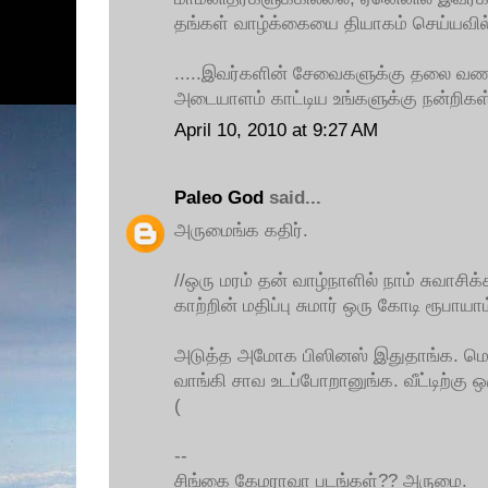
தங்கள் வாழ்க்கையை தியாகம் செய்யவி
.....இவர்களின் சேவைகளுக்கு தலை வ
அடையாளம் காட்டிய உங்களுக்கு நன்றிகள
April 10, 2010 at 9:27 AM
Paleo God
said...
அருமைங்க கதிர்.
//ஒரு மரம் தன் வாழ்நாளில் நாம் சுவாசி
காற்றின் மதிப்பு சுமார் ஒரு கோடி ரூபாயாம்
அடுத்த அமோக பிஸினஸ் இதுதாங்க. மொத்
வாங்கி சாவ உடப்போறானுங்க. வீட்டிற்கு ஒ
(
--
சிங்கை கேமராவா படங்கள்?? அருமை.