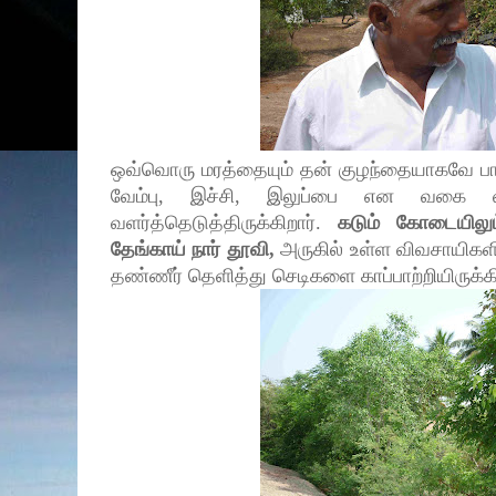
ஒவ்வொரு மரத்தையும் தன் குழந்தையாகவே பாவி
வேம்பு, இச்சி, இலுப்பை என வகை வ
வளர்த்தெடுத்திருக்கிறார்.
கடும் கோடையிலும
தேங்காய் நார் தூவி,
அருகில் உள்ள விவசாயிகளிடம
தண்ணீர் தெளித்து செடிகளை காப்பாற்றியிருக்கி