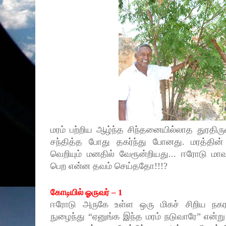
மரம் பற்றிய ஆழ்ந்த சிந்தனையில்லாத துரதிர
சந்தித்த போது தகர்ந்து போனது. மரத்தின
வெறியும் மனதில் வேரூன்றியது... ஈரோடு மா
பெற என்ன தவம் செய்ததோ!!!?
கோடியில் ஓருவர்
–
1
ஈரோடு அருகே உள்ள ஒரு மிகச் சிறிய நகரம்
நுழைந்து “ஏனுங்க இந்த மரம் நடுவாரே
”
என்று