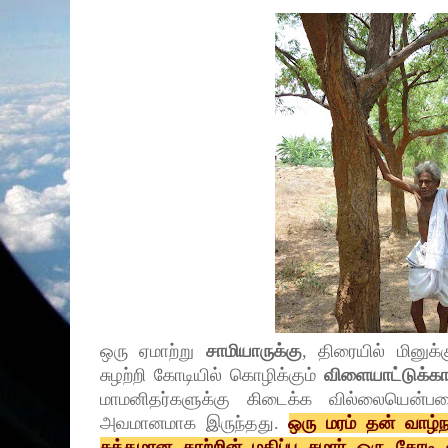
ஒரு ஏமாற்று
சாமியாருக்கு
, திரையில் மினுக
சுழற்றி கோடியில் கொழிக்கும்
விளையாட்டுக்கா
மாமனிதர்களுக்கு கிடைக்க வில்லையென்
அவமானமாக இருந்தது.
ஒரு மரம் தன் வாழ்ந
சுத்தமான காற்றின் மதிப்பு சுமார் ஒரு கோடி 