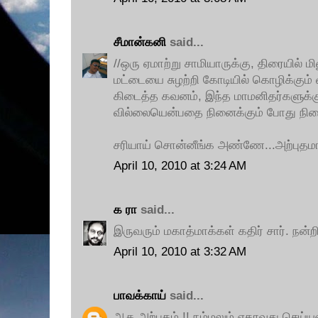
சீமான்கனி
said...
//ஒரு ஏமாற்று சாமியாருக்கு, திரையில் மி
மட்டையை சுழற்றி கோடியில் கொழிக்கும்
கிடைத்த கவனம், இந்த மாமனிதர்களுக்க
வில்லையென்பதை நினைக்கும் போது நி
சரியாய் சொன்னீங்க அண்ணே...அற்புதமா
April 10, 2010 at 3:24 AM
க ரா
said...
இருவரும் மகாத்மாக்கள் கதிர் சார். நன்றி
April 10, 2010 at 3:32 AM
பாவக்காய்
said...
ஆக அற்புதம் !! நம்மலும் ஏதாவது செய்யண