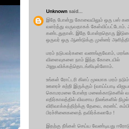
Unknown
said...
இதே போன்று கோவையிலும் ஒரு பஸ் கண
வளர்த்து வருவதாகக் கேள்விப்பட்டோம். 
கண்டதுதான். இதே போன்றதொரு இடுக
ஒருவர் ஒரு ஆண்டுக்கு முன்னர் அளித்திர
மரம் நடுபவர்களை வணங்குவோம், மரங்க
விளைவுகளை நாம் இந்த கோடையில்
அனுபவிக்கத்தொடங்கியுள்ளோம்.
உங்கள் ரோட்டரி கிளப் மூலமாக மரம் நடும்
ஊரைச் சுற்றி இருக்கும் (வாய்ப்பாடி‍‍ 
கொமரமலை போன்ற மலைக்காடுகளில் வளர
எதிர்காலத்தில் விவசாய நிலங்களில் நிழல்
விரிவாக்கத்திற்க்கு தேவை, கரண்ட் கம்ப
பிரச்சினைகளைத் தவிர்க்கலாமே !
இதற்கு நீங்கள் செய்ய வேண்டியது ஈர