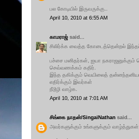
பல கோடியில் இருவருக்கு..
April 10, 2010 at 6:55 AM
காமராஜ்
said...
சிலிர்க்க வைத்த கோடைத்தென்றல் இந்தப்
பச்சை மனிதர்கள், ஐயா நகராஜனுக்கும் ப
செவ்வணக்கம் கதிர்.
இந்த தகிக்கும் வெயிலைத் தன்னந்தனிய
எதிர்க்கும் இவர்கள்
நீடூழி வாழ்க.
April 10, 2010 at 7:01 AM
சிங்கை நாதன்/SingaiNathan
said...
அவர்களுக்கும் உங்களுக்கும் வாழ்த்துகள்