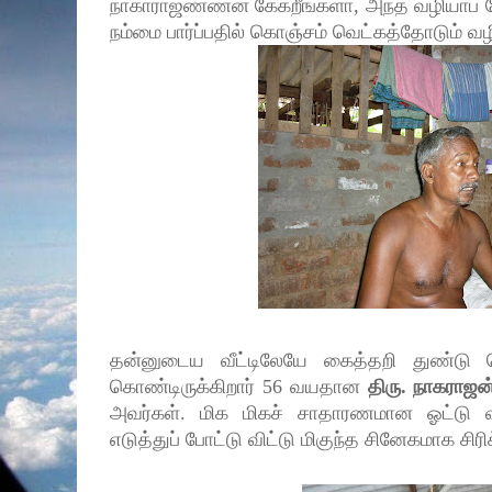
நாகாராஜண்ணன கேக்றீங்களா, அந்த வழியாப் 
நம்மை பார்ப்பதில் கொஞ்சம் வெட்கத்தோடும் வழி
தன்னுடைய வீட்டிலேயே கைத்தறி துண்டு
கொண்டிருக்கிறார் 56 வயதான
திரு. நாகராஜன
அவர்கள். மிக மிகச் சாதாரணமான ஓட்டு வீ
எடுத்துப் போட்டு விட்டு மிகுந்த சினேகமாக சிரிக