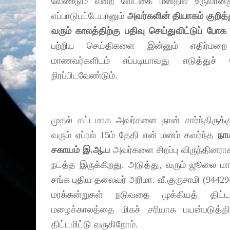
வேண்டும் என்ற வேட்கை மனதில் உருவானத
எப்பாடுபட்டேயானும்
அவர்களின் தியாகம் குறித
வரும் காலத்திற்கு பதிவு செய்துவிட்டுப் போக
பற்றிய செய்திகளை இன்னும் எதிர்ம
மாணவர்களிடம் எப்படியாவது எடுத்துச்
நிரப்பிடவேண்டும்.
முதல் கட்டமாக அவர்களை நான் சார்ந்திருக்
வரும் ஏப்ரல் 15ம் தேதி என் மனம் கவர்ந்த
நா
சகாயம் இ.ஆ.ப
அவர்களை சிறப்பு விருந்தினரா
நடத்த இருக்கிறது. அடுத்து, வரும் ஜூலை மா
சங்க புதிய தலைவர் அரிமா. வீ.குருசாமி (94429
மரக்கன்றுகள் நடுவதை முக்கியத் திட்
மழைக்காலத்தை மிகச் சரியாக பயன்படுத்
திட்டமிட்டு வருகிறோம்.