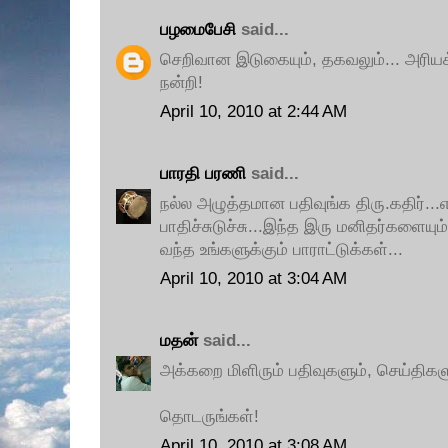
பழமைபேசி
said...
செறிவான இடுகையும், தகவலும்... அரிய
நன்றி!
April 10, 2010 at 2:44 AM
பாரதி பரணி
said...
நல்ல அழுத்தமான பதிவுங்க திரு.கதிர்.
பாதிச்சுடுச்சு...இந்த இரு மனிதர்களையு
வந்த உங்களுக்கும் பாராட்டுக்கள்...
April 10, 2010 at 3:04 AM
மதன்
said...
அக்கறை மிளிரும் பதிவுகளும், செய்திகள
தொடருங்கள்!
April 10, 2010 at 3:08 AM