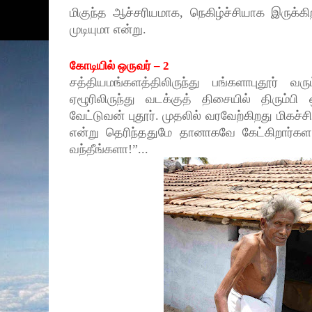
மிகுந்த ஆச்சரியமாக, நெகிழ்ச்சியாக இருக்கி
முடியுமா என்று.
கோடியில் ஒருவர்
–
2
சத்தியமங்களத்திலிருந்து பங்களாபுதூர் வரு
ஏழூரிலிருந்து வடக்குத் திசையில் திரும்ப
வேட்டுவன் புதூர். முதலில் வரவேற்கிறது மிகச
என்று தெரிந்ததுமே தானாகவே கேட்கிறார்கள
வந்தீங்களா!
”
...