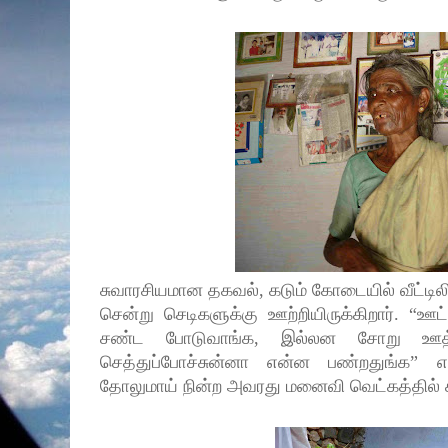
சுவாரசியமான தகவல், கடும் கோடையில் வீட்டில
சென்று செடிகளுக்கு ஊற்றியிருக்கிறார். 
சண்ட போடுவாங்க, இல்லன சோறு ஊத்
செத்துப்போச்சுன்னா என்ன பண்றதுங்க
”
எ
தோலுமாய் நின்ற அவரது மனைவி வெட்கத்தில் சிர