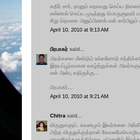
கதிர் சார், நானும் எதாவது செய்ய நினைக
என்னால் செய்ய முடிந்தது பொருளுதவி ம
சிறு தொகை அனுப்பினால் என் சார்பிலும் ம
April 10, 2010 at 9:13 AM
பிரபாகர்
said...
அவர்களை மீண்டும் உங்களோடு சந்திக்கவ
இதயப்பூர்வமான வாழ்த்துக்கள் அவர்கள
என் அன்பு கதிருக்கு...
பிரபாகர்...
April 10, 2010 at 9:21 AM
Chitra
said...
விருதுகளும், கவனமும் இவர்களை அங்கீ
அந்த விருதுக்குத்தான் கேவலமேயொழிய
மாமனிதர்களுக்கில்லை, ஏனெனில் இவர்கள