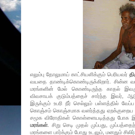
எலும்பு தோலுமாய் காட்சியளிக்கும் பெரியவர்
தி
வயதை தாண்டிக்கொண்டிருக்கிறார். சின்ன 
மரங்களின் மேல் கொண்டிருந்த காதல் இவரு
விவசாயக் குடும்பத்தைச் சார்ந்த இவர், ஆ
இருக்கும் உபரி நீர் செல்லும் பள்ளத்தில் வே
கொஞ்சம் கொஞ்சமாக வளர்த்தது ஏறக்குறைய பத்த
சமூக விரோதிகள் கொள்ளையடித்தது போக இன்
மரங்கள்
. சிறு செடி முதல் முப்பது, முப்பத்த
மரங்களை பார்க்கும் போது உடலும், மனதும் சிலிர்