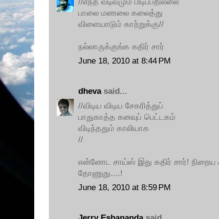
//எந்த வடிவமும் பிடிப்பதில்லை
பாலை மணலை கலைத்து
விளையாடும் காற்றுக்கு//
நல்லாருக்குங்க கதிர் சார்
June 18, 2010 at 8:44 PM
dheva
said...
//விடிய விடிய சேகரித்துப்
பாதுகாத்த கனவுப் பெட்டகம்
விடிந்ததும் காலியாக
//
என்னோட சாய்ஸ் இது கதிர் சார்! நிறைய
தோணுது....!
June 18, 2010 at 8:59 PM
Jerry Eshananda
said...