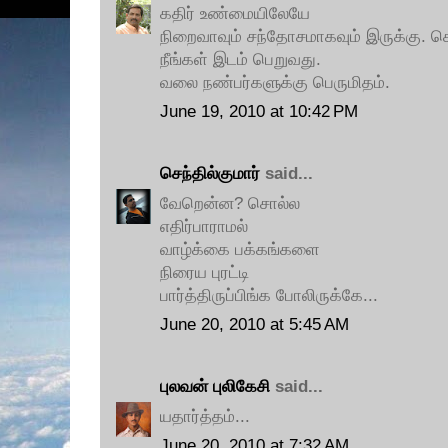
கதிர் உண்மையிலேயே
நிறைவாவும் சந்தோசமாகவும் இருக்கு. செ
நீங்கள் இடம் பெறுவது.
வலை நண்பர்களுக்கு பெருமிதம்.
June 19, 2010 at 10:42 PM
செந்தில்குமார்
said...
வேறென்ன? சொல்ல
எதிர்பாராமல்
வாழ்க்கை பக்கங்களை
நிரைய புரட்டி
பார்த்திருப்பிங்க போலிருக்கே...
June 20, 2010 at 5:45 AM
புலவன் புலிகேசி
said...
யதார்த்தம்...
June 20, 2010 at 7:32 AM