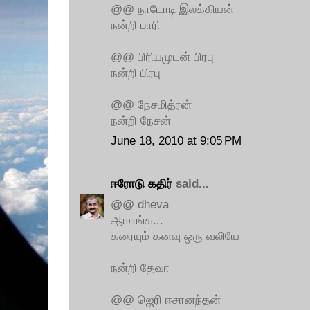
@@ நாடோடி இலக்கியன்
நன்றி பாரி
@@ பிரியமுடன் பிரபு
நன்றி பிரபு
@@ நேசமித்ரன்
நன்றி நேசன்
June 18, 2010 at 9:05 PM
ஈரோடு கதிர்
said...
@@ dheva
ஆமாங்க...
கரையும் கனவு ஒரு வலியே
நன்றி தேவா
@@ ஜெரி ஈசானந்தன்