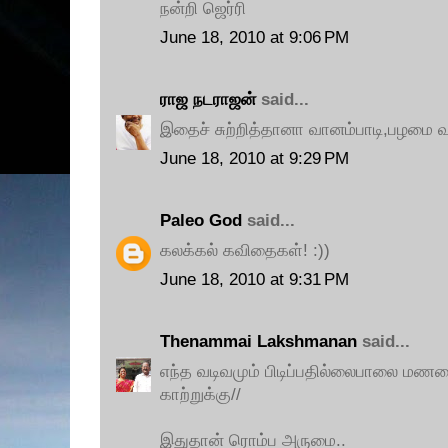
நன்றி ஜெர்ரி
June 18, 2010 at 9:06 PM
ராஜ நடராஜன்
said...
இதைச் சுற்றித்தானா வானம்பாடி,பழமை வ
June 18, 2010 at 9:29 PM
Paleo God
said...
கலக்கல் கவிதைகள்! :))
June 18, 2010 at 9:31 PM
Thenammai Lakshmanan
said...
எந்த வடிவமும் பிடிப்பதில்லைபாலை ம
காற்றுக்கு//
இதுதான் ரொம்ப அருமை..