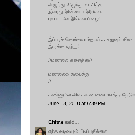
விழுந்து விழுந்து வாசித்த
இவரது இன்றைய இடுகை
புலப்படவே இல்லை பிழை!
இப்படிச் சொல்லலாம்தான்... எதுவும் க
இருக்கு ஒற்று!
//மணலை கலைத்து//
மணலைக் கலைத்து
//
கண்ணுலே விளக்கண்ணை ஊத்தி தேடுறது
June 18, 2010 at 6:39 PM
Chitra
said...
எந்த வடிவமும் பிடிப்பதில்லை