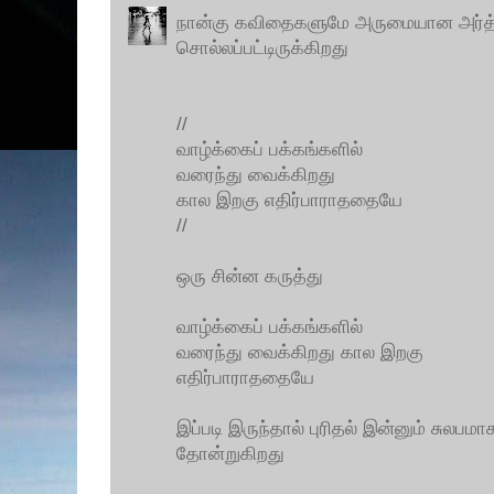
நான்கு கவிதைகளுமே அருமையான அர்த்த
சொல்லப்பட்டிருக்கிறது
//
வாழ்க்கைப் பக்கங்களில்
வரைந்து வைக்கிறது
கால இறகு எதிர்பாராததையே
//
ஒரு சின்ன கருத்து
வாழ்க்கைப் பக்கங்களில்
வரைந்து வைக்கிறது கால இறகு
எதிர்பாராததையே
இப்படி இருந்தால் புரிதல் இன்னும் சுலப
தோன்றுகிறது