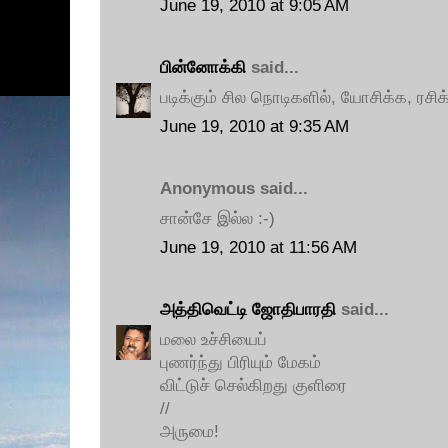
June 19, 2010 at 9:05 AM
பின்னோக்கி
said...
படிக்கும் சில நொடிகளில், யோசிக்க, ரசி
June 19, 2010 at 9:35 AM
Anonymous said...
சான்சே இல்ல :-)
June 19, 2010 at 11:56 AM
அத்திவெட்டி ஜோதிபாரதி
said...
மலை உச்சியைப்
புணர்ந்து பிரியும் மேகம்
விட்டுச் செல்கிறது குளிரை
//
அருமை!