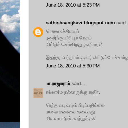
June 18, 2010 at 5:23 PM
sathishsangkavi.blogspot.com
said..
//மலை உச்சியைப்
புணர்ந்து பிரியும் மேகம்
விட்டுச் செல்கிறது குளிரை//
இதற்கு பேர்தான் குளிர் விட்டுப்போச்சு
June 18, 2010 at 5:30 PM
பா.ராஜாராம்
said...
எல்லாமே நல்லாருக்கு கதிர்.
//எந்த வடிவமும் பிடிப்பதில்லை
பாலை மணலை கலைத்து
விளையாடும் காற்றுக்கு//