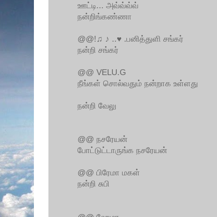
ஊட்டி... அவ்வ்வ்வ்
நன்றிங்கண்ணா
@@!♫ ♪ ..♥ .பனித்துளி சங்கர்
நன்றி சங்கர்
@@ VELU.G
நீங்கள் சொல்வதும் நன்றாக உள்ளது
நன்றி வேலு
@@ நசரேயன்
போட்டுட்டாருங்க நசரேயன்
@@ பிரேமா மகள்
நன்றி சுபி