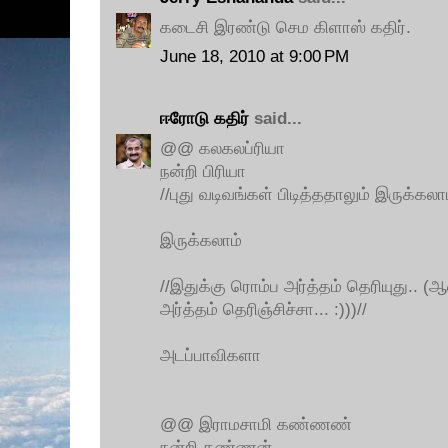
கடைசி இரண்டு செம கிளாஸ் கதிர்.
June 18, 2010 at 9:00 PM
ஈரோடு கதிர்
said...
@@ கலகலப்ரியா
நன்றி பிரியா
//புது வடிவங்கள் பிடித்ததாலும் இருக்கலாம
இருக்கலாம்
//இதுக்கு ரொம்ப அர்த்தம் தெரியுது.. (
அர்த்தம் தெரிஞ்சிச்சா... :)))//
அடப்பாவிகளா
@@ இராமசாமி கண்ணண்
நன்றி கண்ணன்