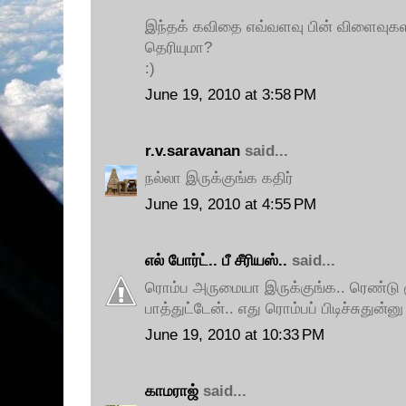
இந்தக் கவிதை எவ்வளவு பின் விளைவுகள 
தெரியுமா?
:)
June 19, 2010 at 3:58 PM
r.v.saravanan
said...
நல்லா இருக்குங்க கதிர்
June 19, 2010 at 4:55 PM
எல் போர்ட்.. பீ சீரியஸ்..
said...
ரொம்ப அருமையா இருக்குங்க.. ரெண்டு மூண
பாத்துட்டேன்.. எது ரொம்பப் பிடிச்சுதுன்ன
June 19, 2010 at 10:33 PM
காமராஜ்
said...