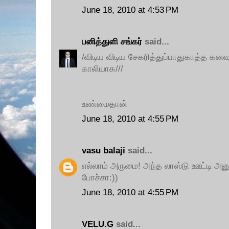
June 18, 2010 at 4:53 PM
பனித்துளி சங்கர்
said...
/விடிய விடிய சேகரித்துப்பாதுகாத்த கனவுப
காலியாக///
உண்மைதான்
June 18, 2010 at 4:55 PM
vasu balaji
said...
எல்லாம் அருமை! அந்த லாஸ்டு ஊட்டி அனு
போச்சா:))
June 18, 2010 at 4:55 PM
VELU.G
said...