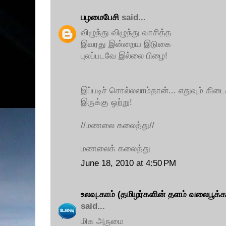
பழமைபேசி
said...
விழுந்து விழுந்து வாசித்த
இவரது இன்றைய இடுகை
புலப்படவே இல்லை பிழை!
இப்படிச் சொல்லலாம்தான்... எதுவும் க
இருக்கு ஒற்று!
//மணலை கலைத்து//
மணலைக் கலைத்து
June 18, 2010 at 4:50 PM
உலவு.காம் (தமிழர்களின் தளம் வலைபூக்
said...
மிக அருமை