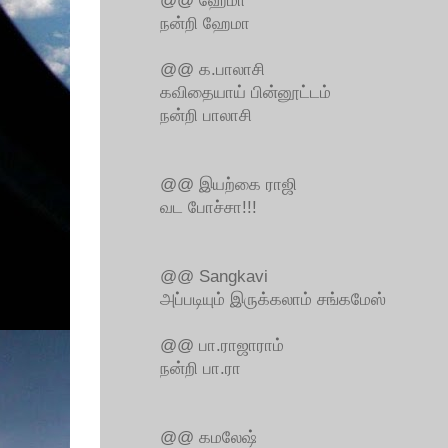
@@ ஹேமா
நன்றி ஹேமா
@@ க.பாலாசி
கவிதையாய் பின்னூட்டம்
நன்றி பாலாசி
@@ இயற்கை ராஜி
வட போச்சா!!!
@@ Sangkavi
அப்படியும் இருக்கலாம் சங்கமேஸ்
@@ பா.ராஜாராம்
நன்றி பா.ரா
@@ கமலேஷ்