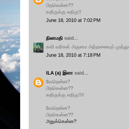
பிறகென்ன??
கதிருக்கு எதிரு!!
June 18, 2010 at 7:02 PM
நிலாமதி
said...
கவி வரிகள் அருமை அத்தனையும் முத்துக
June 18, 2010 at 7:18 PM
ILA (a) இளா
said...
வேறென்ன?
பிறகென்ன??
கதிருக்கு எதிரு!!//
வேறென்ன?
பிறகென்ன??
அதுக்கென்ன?