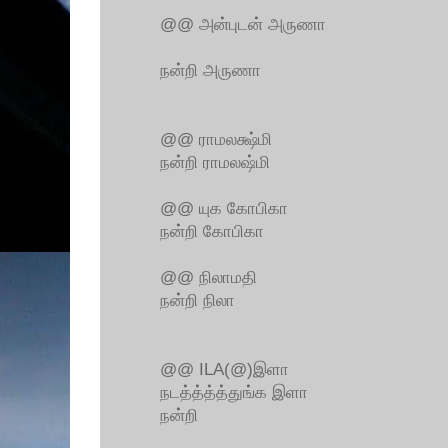
@@ அன்புடன் அருணா
நன்றி அருணா
@@ ராமலக்ஷ்மி
நன்றி ராமலஷ்மி
@@ யுக கோபிகா
நன்றி கோபிகா
@@ நிலாமதி
நன்றி நிலா
@@ ILA(@)இளா
நடத்த்த்த்துங்க இளா
நன்றி