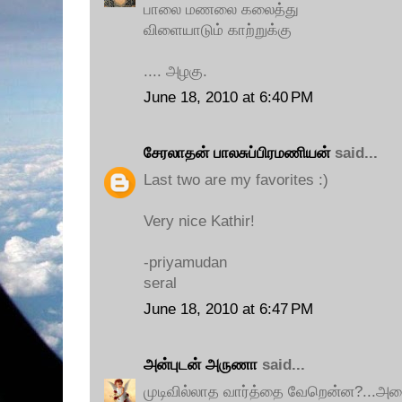
பாலை மணலை கலைத்து
விளையாடும் காற்றுக்கு
.... அழகு.
June 18, 2010 at 6:40 PM
சேரலாதன் பாலசுப்பிரமணியன்
said...
Last two are my favorites :)
Very nice Kathir!
-priyamudan
seral
June 18, 2010 at 6:47 PM
அன்புடன் அருணா
said...
முடிவில்லாத வார்த்தை வேறென்ன?...அதை