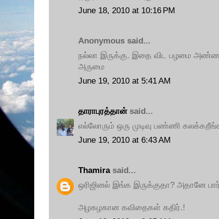
June 18, 2010 at 10:16 PM
Anonymous said...
நல்லா இருக்கு. இதை விட பழமை அண்ணனி
அருமை
June 19, 2010 at 5:41 AM
தாராபுரத்தான்
said...
எல்லோரும் ஒரு முடிவு பண்ணி கலக்கறீங
June 19, 2010 at 6:43 AM
Thamira
said...
ஒரிஜினல் இங்க இருக்குதா? அதானே பார்
அழகழகான கவிதைகள் கதிர்.!