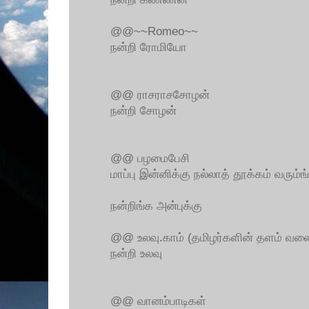
@@~~Romeo~~
நன்றி ரோமியோ
@@ ராசராசசோழன்
நன்றி சோழன்
@@ பழமைபேசி
மாப்பு இன்னிக்கு நல்லாத் தூக்கம் வரும்ங
நன்றிங்க அன்புக்கு
@@ உலவு.காம் (தமிழர்களின் தளம் வலை
நன்றி உலவு
@@ வானம்பாடிகள்