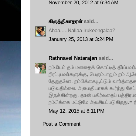
November 20, 2012 at 6:34 AM
கிருத்திகாதரன்
said...
Ahaa.....Nallaa irukeengalaa?
January 25, 2013 at 3:24 PM
Rathnavel Natarajan
said...
நம்மிடம் தம் மனதைக் கொட்டித் தீர்ப்பவர
நிரப்புபவர்களுக்கு, பெரும்பாலும் ந
தேறுதலோ, நம்பிக்கையூட்டும் வார்த்த
படுவதில்லை. அமைதியாகக் கூர்ந்து கே
இருக்கின்றது. தான் பகிர்வதைப் பத்திரமா
நம்பிக்கை மட்டுமே அவசியப்படுகிறது.= ந
May 12, 2015 at 8:11 PM
Post a Comment