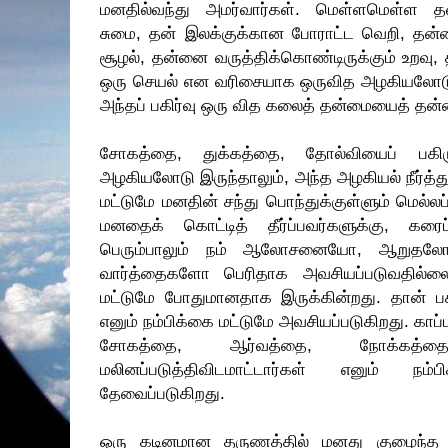
மனதில்வந்து அமர்வார்கள். மெள்ளமெள்ள தன
சுமை, தன் இலக்குக்கான போராட்ட வெறி, தன்ன
சூழல், தன்னை வருத்திக்கொண்டிருக்கும் உறவு, 
ஒரு செயல் என வரிசையாக ஒருவித அழகியலோடு ப
அந்தப் பகிர்வு ஒரு வித கலைத் தன்மையைத் தன்
சோகத்தை, துக்கத்தை, தோல்வியைப் பகிரும
அழகியலோடு இருந்தாலும், அந்த அழகியல் நீர்த்துப
மட்டுமே மனதின் சந்து பொந்துக்குள்ளும் மெல்லப் 
மனதைக் கொட்டித் தீர்ப்பவர்களுக்கு, கரைப்ப
பெரும்பாலும் நம் ஆலோசனையோ, ஆறுதலோ, 
வார்த்தைகளோ பெரிதாக அவசியப்படுவதில்லை.
மட்டுமே போதுமானதாக இருக்கின்றது. தான் பகி
எனும் நம்பிக்கை மட்டுமே அவசியப்படுகிறது. கா
சோகத்தை, ஆர்வத்தை, நோக்கத
மலினப்படுத்திவிடமாட்டார்கள் எனும் நம
தேவைப்படுகிறது.
ஒரு கடினமான தருணத்தில் மனது குழைந்த 