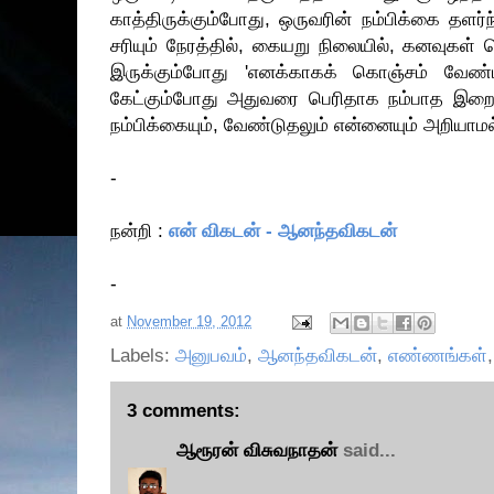
காத்திருக்கும்போது, ஒருவரின் நம்பிக்கை தளர்
சரியும் நேரத்தில், கையறு நிலையில், கனவுக
இருக்கும்போது 'எனக்காகக் கொஞ்சம் வேண்ட
கேட்கும்போது அதுவரை பெரிதாக நம்பாத இறைவன
நம்பிக்கையும், வேண்டுதலும் என்னையும் அறியாமல
-
ந
ன்ற
ி :
என் வ
ிக
ட
ன் -
ஆன
ந்த
வ
க
ட
ன்
-
at
November 19, 2012
Labels:
அனுபவம்
,
ஆனந்தவிகடன்
,
எண்ணங்கள்
3 comments:
ஆரூரன் விசுவநாதன்
said...