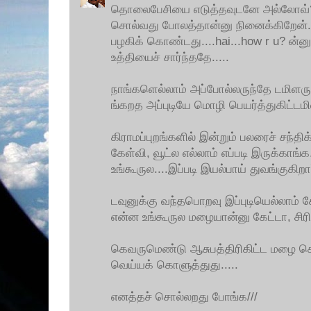
தொலைபேசியை எடுத்தவுடனே அல்லோவ்? 
சொல்வது போலத்தான்னு நினைக்கிறேன். 
பழகிக் கொண்டது....hai...how r u? ன்னு
உத்தியைச் சார்ந்ததே.....
நாங்களெல்லாம் அப்போல்லருந்தே டமிளருங
ங்கறத அப்புடியே மொழி பெயர்த்துகிட்டமில
கிராமப்புறங்களில் இன்றும் பலரைச் சந்திக
கேள்வி, வூட்ல எல்லாம் எப்படி இருக்காங்
உங்கூருல....இப்படி இயல்பாய் துவங்குகிறார
டவுனுக்கு வந்தபொறவு இப்புடியெல்லாம் 
என்ன உங்கூருல மழையான்னு கேட்டா, சிரிக
கெவருமெண்டு ஆசுபத்திரிகிட்ட மழை கொட
வெய்யக் கொளுத்துது.....
எனத்தச் சொல்லறது போங்க///