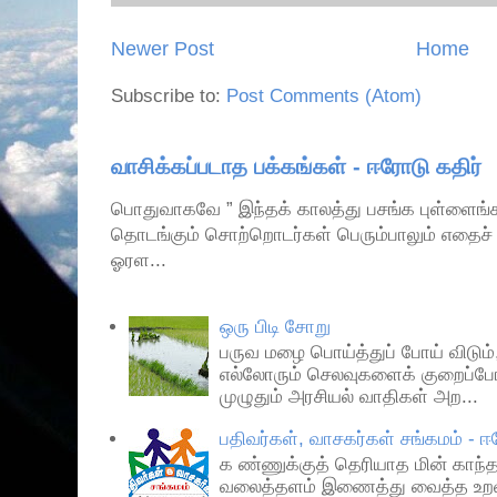
Newer Post
Home
Subscribe to:
Post Comments (Atom)
வாசிக்கப்படாத பக்கங்கள் - ஈரோடு கதிர்
பொதுவாகவே ” இந்தக் காலத்து பசங்க புள்ளைங்களப
தொடங்கும் சொற்றொடர்கள் பெரும்பாலும் எதைச்
ஓரள...
ஒரு பிடி சோறு
பருவ மழை பொய்த்துப் போய் விடும்
எல்லோரும் செலவுகளைக் குறைப்போ
முழுதும் அரசியல் வாதிகள் அற...
பதிவர்கள், வாசகர்கள் சங்கமம் - 
க ண்ணுக்குத் தெரியாத மின் காந
வலைத்தளம் இணைத்து வைத்த உறவுக